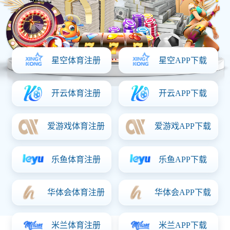
2. 我们收集的信息
为提供更加完整的赛事体验与功能服务，我们可能会收集：
基础信息：如手机号码、头像、注册时间、区域偏好等
设备参数：设备型号、系统版本、IP 地址、唯一标识符等
使用行为：访问记录、浏览习惯、互动偏好等
位置信息：经您授权后所获取的定位信息
3. 信息收集方式
信息的收集主要通过以下方式完成：
您主动提供的信息：如注册、参与评论、反馈等操作行为
系统自动记录的信息：包括访问日志、设备识别等
您授权接入的第三方信息：如社交平台快捷登录数据